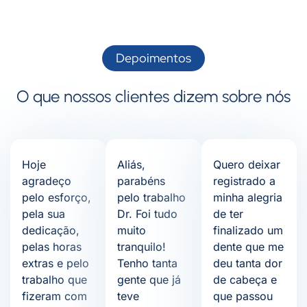
Depoimentos
O que nossos clientes dizem sobre nós
Hoje
Aliás,
Quero deixar
agradeço
parabéns
registrado a
pelo esforço,
pelo trabalho
minha alegria
pela sua
Dr. Foi tudo
de ter
dedicação,
muito
finalizado um
pelas horas
tranquilo!
dente que me
extras e pelo
Tenho tanta
deu tanta dor
trabalho que
gente que já
de cabeça e
fizeram com
teve
que passou