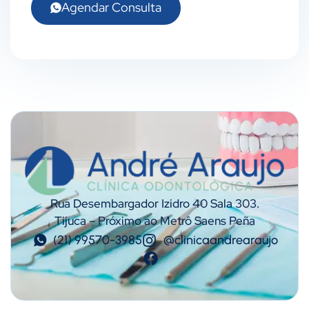
Agendar Consulta
Rua Desembargador Izidro 40 Sala 303.
Tijuca – Próximo ao Metrô Saens Peña
(21) 99570-3985
@clinicaandrearaujo