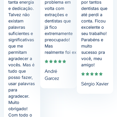
tanta energia
problema em
por tantos
e dedicação.
volta com
dentistas que
Talvez não
extrações e
até perdi a
existam
dentistas que
conta. Ficou
palavras
já fico
excelente o
suficientes e
extremamente
seu trabalho!
significativas
preocupado!
Parabéns e
que me
Mas
muito
permitam
realmente foi excelente!
sucesso pra
agradecer a
você, meu
vocês. Mas é
amigo!
André
tudo que
posso fazer,
Garcez
Sérgio Xavier
usar palavras
para
agradecer.
Muito
obrigado!
Com todo o