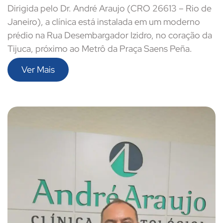
Dirigida pelo Dr. André Araujo (CRO 26613 – Rio de
Janeiro), a clínica está instalada em um moderno
prédio na Rua Desembargador Izidro, no coração da
Tijuca, próximo ao Metrô da Praça Saens Peña.
Ver Mais